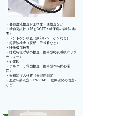
・各種血液検査および尿・便検査など
・糖負荷試験（75ｇOGTT：糖尿病の診断の検
査）
・レントゲン検査（胸部レントゲンなど）
・超音波検査（腹部、甲状腺など）
・呼吸機能検査
・睡眠時無呼吸の検査（携帯型終夜睡眠ポリグ
ラフィー）
・心電図
・ホルター心電図検査（携帯型24時間心電
図）
・骨粗鬆症の検査（骨密度測定）
・血管年齢測定（PWV/ABI：動脈硬化の検査）
など
リハビリ設備